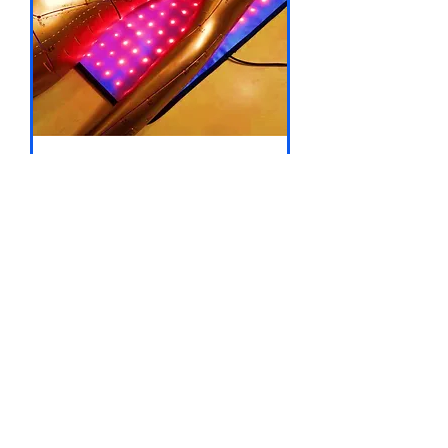
紅外線光波睡墊
價格
HK$2,800.00
新增至購物車