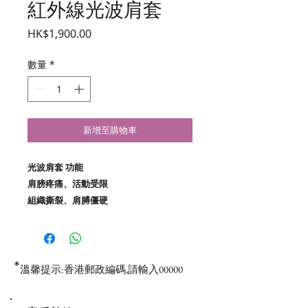
紅外線光波肩套
價
HK$1,900.00
格
數量
*
新增至購物車
光波肩套 功能
肩膀疼痛、活動受限
組織撕裂、肩膊僵硬
*
溫馨提示:香港郵政編碼,請輸入00000